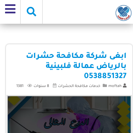
ابغى شركة مكافحة حشرات
بالرياض عمالة فلبينية
0538851327
moftah
خدمات مكافحة الحشرات
8 سنوات
1381