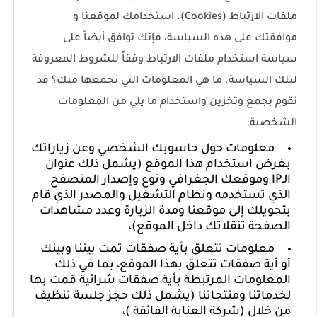
ملفات الارتباط (Cookies). استخدامك لموقعنا و
موافقتك على هذه السياسة، فإنك توافق أيضاً على
سياسة استخدام ملفات الارتباط وفقاً للشروط المعروفة
لتلك السياسة. ما هي المعلومات التي نجمعها منك؟ قد
نقوم بجمع وتخزين واستخدام ما يلي من المعلومات
الشخصية:
معلومات حول حاسوبك الشخصي وعن زياراتك
بغرض استخدام هذا الموقع (يشمل ذلك عنوان
الـIP وموقعك الجغرافي ونوع وإصدار المتصفح
الذي تستخدمه ونظام التشغيل والمصدر الذي قام
بتحويلك إلى موقعنا ومدة الزيارة وعدد مشاهدات
الصفحة تنقلاتك داخل الموقع)،
معلومات تتعلق بأية صفقات تمت بيننا وبينك
أو أية صفقات تتعلق بهذا الموقع، بما في ذلك
المعلومات المرتبطة بأية صفقات شرائية قمت بها
لخدماتنا ومنتجاتنا (يشمل ذلك حجز جلسة تنظيف
من خلال (شركة العناية الفائقة )،