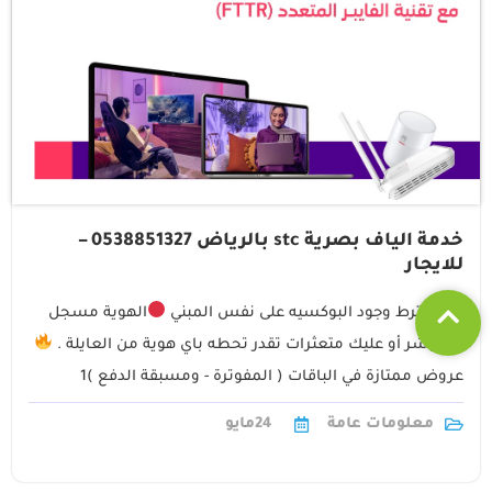
خدمة الياف بصرية stc بالرياض 0538851327 –
للايجار
يشترط وجود البوكسيه على نفس المبني
الهوية مسجل
في أبشر أو عليك متعثرات تقدر تحطه باي هوية من العايلة .
عروض ممتازة في الباقات ( المفوترة - ومسبقة الدفع )1
معلومات عامة
24
مايو