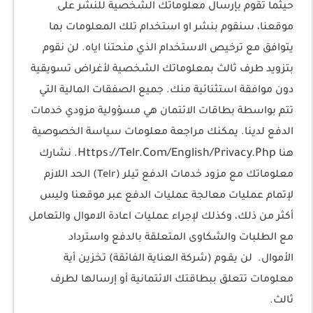
حيثما تقوم بإرسال معلوماتك الشخصية للنشر على
موقعنا، سنقوم بنشر او استخدام تلك المعلومات بما
يتوافق مع ترخيص الاستخدام الذي منحتنا اياه. لن نقوم
بتزويد طرف ثالث بمعلوماتك الشخصية لأغراض تسويقية
دون موافقة استثنائية منك. جميع الصفقات المالية التي
تتم بواسطة بطاقات الائتمان هي مسؤولية مزودي خدمات
الدفع لدينا. يمكنك مراجعة معلومات سياسة الخصوصية
Https://Telr.Com/English/Privacy.Php
هنا
. نشارك
معلوماتك مع مزود خدمات الدفع تيلر (Telr) الحد اللازم
لإتمام عمليات معالجة عمليات الدفع عبر موقعنا وليس
أكثر من ذلك، وكذلك لإجراء عمليات اعادة الاموال والتعامل
مع الطلبات والشكاوى المتعلقة بالدفع واسترداد
الأموال. لن يقـوم (شركة العناية الفائقة) تخزين أية
معلومات تتعلق ببطاقتك الائتمانية أو إرسالها لطرف
ثالث.