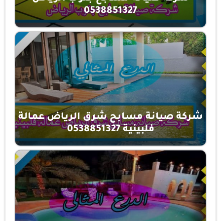
0538851327
شركة صيانة مسابح شرق الرياض عمالة
فلبينية 0538851327