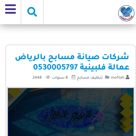
شركات صيانة مسابح بالرياض
عمالة فلبينية 0530005797
moftah
تنظيف مسابح
8 سنوات
2448