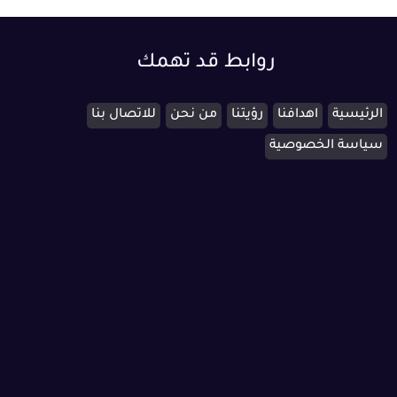
روابط قد تهمك
الرئيسية
اهدافنا
رؤيتنا
من نحن
للاتصال بنا
سياسة الخصوصية
cs@ishield.sa
تواصل معنا عبر البريد الالكترونى
0538851327