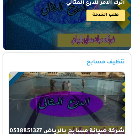
اترك الامر للدرع المثالي
طلب الخدمة
تنظيف مسابح
شركة صيانة مسابح بالرياض 0538851327