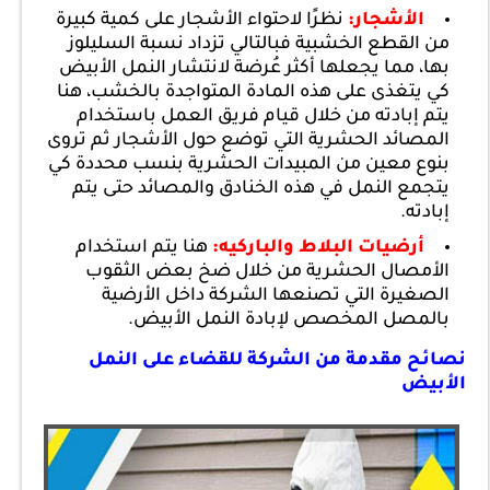
الأشجار:
نظرًا لاحتواء الأشجار على كمية كبيرة
من القطع الخشبية فبالتالي تزداد نسبة السليلوز
بها، مما يجعلها أكثر عُرضة لانتشار النمل الأبيض
كي يتغذى على هذه المادة المتواجدة بالخشب، هنا
يتم إبادته من خلال قيام فريق العمل باستخدام
المصائد الحشرية التي توضع حول الأشجار ثم تروى
بنوع معين من المبيدات الحشرية بنسب محددة كي
يتجمع النمل في هذه الخنادق والمصائد حتى يتم
إبادته.
أرضيات البلاط والباركيه:
هنا يتم استخدام
الأمصال الحشرية من خلال ضخ بعض الثقوب
الصغيرة التي تصنعها الشركة داخل الأرضية
بالمصل المخصص لإبادة النمل الأبيض.
نصائح مقدمة من الشركة للقضاء على النمل
الأبيض