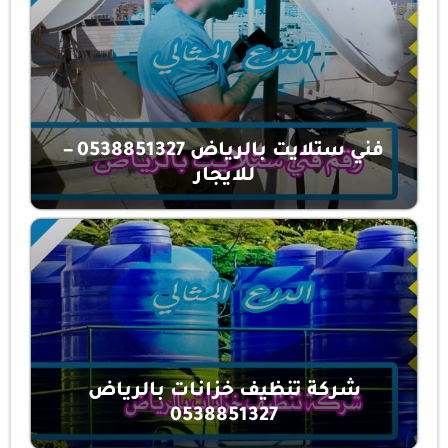
فني ستلايت بالرياض 0538851327 –
للايجار
شركة تنظيف خزانات بالرياض
0538851327