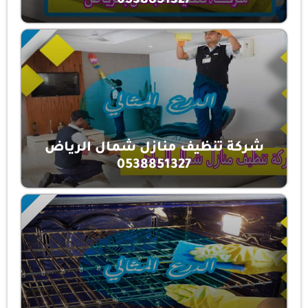
0538851327
شركة تنظيف منازل شمال الرياض
0538851327