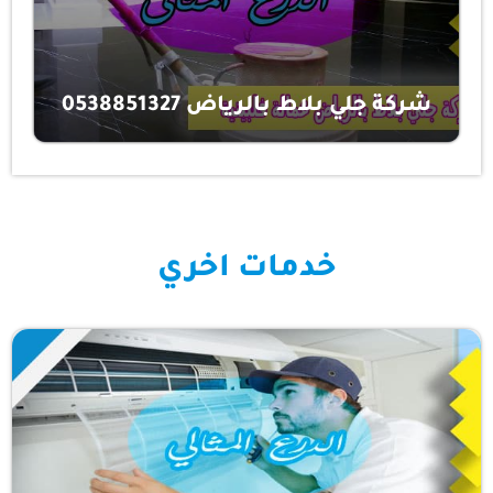
شركة جلي بلاط بالرياض 0538851327
خدمات اخري