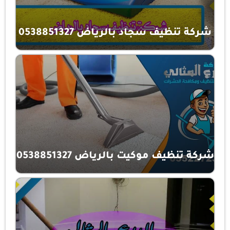
شركة تنظيف سجاد بالرياض 0538851327
شركة تنظيف موكيت بالرياض 0538851327