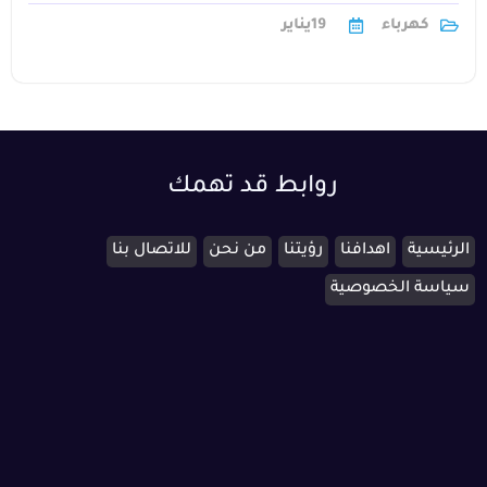
اى عطل بها مشكلة تحتاج1
كهرباء
19
يناير
روابط قد تهمك
الرئيسية
اهدافنا
رؤيتنا
من نحن
للاتصال بنا
سياسة الخصوصية
cs@ishield.sa