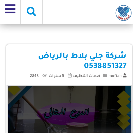
شركة جلي بلاط بالرياض
0538851327
moftah
خدمات التنظيف
5 سنوات
2848