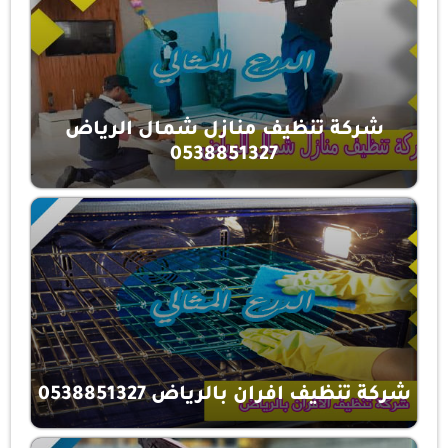
شركة تنظيف منازل شمال الرياض
0538851327
شركة تنظيف افران بالرياض 0538851327