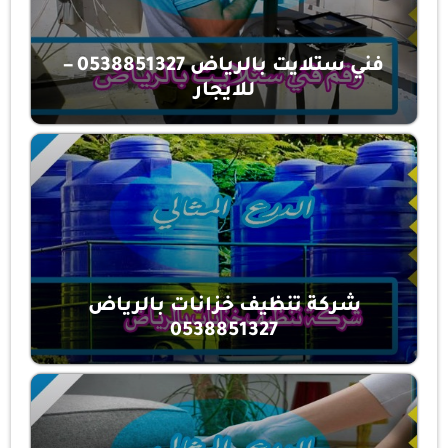
فني ستلايت بالرياض 0538851327 –
للايجار
شركة تنظيف خزانات بالرياض
0538851327