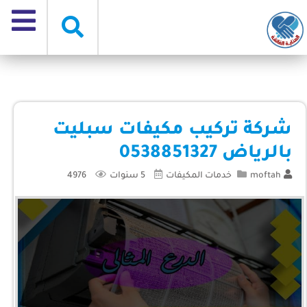
شركة تركيب مكيفات سبليت
بالرياض 0538851327
moftah
خدمات المكيفات
5 سنوات
4976