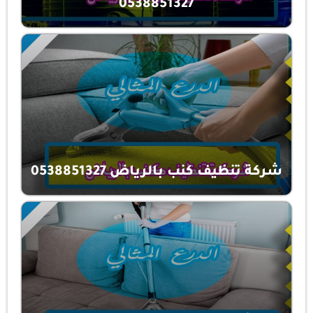
0538851327
شركة تنظيف كنب بالرياض 0538851327