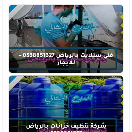
فني ستلايت بالرياض 0538851327 –
للايجار
شركة تنظيف خزانات بالرياض