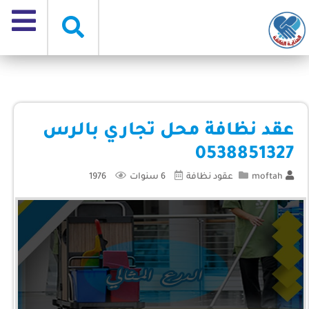
عقد نظافة محل تجاري بالرس
0538851327
moftah
عقود نظافة
6 سنوات
1976