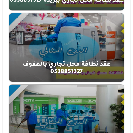
عقد نظافة محل تجاري ببريدة 0538851327
عقد نظافة محل تجاري بالهفوف
0538851327