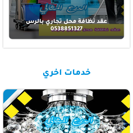
عقد نظافة محل تجاري بالرس
0538851327
خدمات اخري