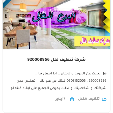
شركة تنظيف فلل 920008956
هل تبحث عن الجودة والاتقان .. اذا اتصل بنا ..
920008956 , 0503152005 فلتك هى عنوانك .. تعكس مدى
شياكتك و شخصيتك و لذلك يحرص الجميع على ابقاء فلته او
منزله نظيفه1
تنظيف الفلل
17
يناير