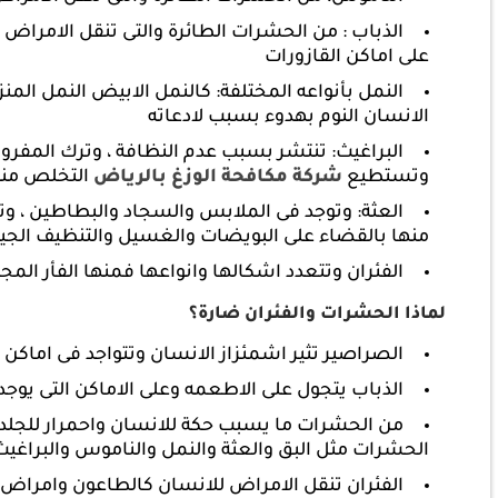
الذباب : من الحشرات الطائرة والتى تنقل الامراض 
على اماكن القازورات
النمل بأنواعه المختلفة: كالنمل الابيض النمل ال
الانسان النوم بهدوء بسبب لادعاته
البراغيث: تنتشر بسبب عدم النظافة ، وترك المف
وتستطيع
شركة مكافحة الوزغ بالرياض
التخلص منها
العثة: وتوجد فى الملابس والسجاد والبطاطين ، 
منها بالقضاء على البويضات والغسيل والتنظيف الجي
الفئران وتتعدد اشكالها وانواعها فمنها الفأر المجا
لماذا الحشرات والفئران ضارة؟
الصراصير تثير اشمئزاز الانسان وتتواجد فى اماكن
الذباب يتجول على الاطعمه وعلى الاماكن التى يوج
من الحشرات ما يسبب حكة للانسان واحمرار للجلد
الحشرات مثل البق والعثة والنمل والناموس والبراغي
الفئران تنقل الامراض للانسان كالطاعون وامراض 