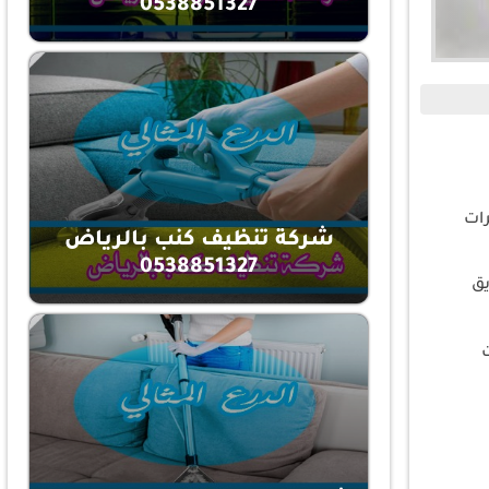
0538851327
رات
شركة تنظيف كنب بالرياض
0538851327
يق