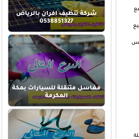
مع
شركة تنظيف افران بالرياض
0538851327
يع
مس
مغاسل متنقلة للسيارات بمكة
المكرمة
ة