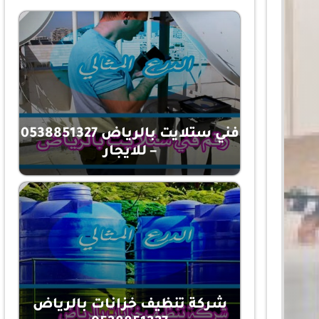
فني ستلايت بالرياض 0538851327
– للايجار
شركة تنظيف خزانات بالرياض