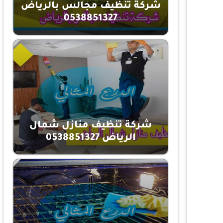
شركة تنظيف مجالس بالرياض
0538851327
شركة تنظيف منازل شمال
الرياض 0538851327