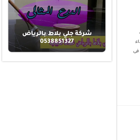
شركة جلي بلاط بالرياض
0538851327
اء
 فى