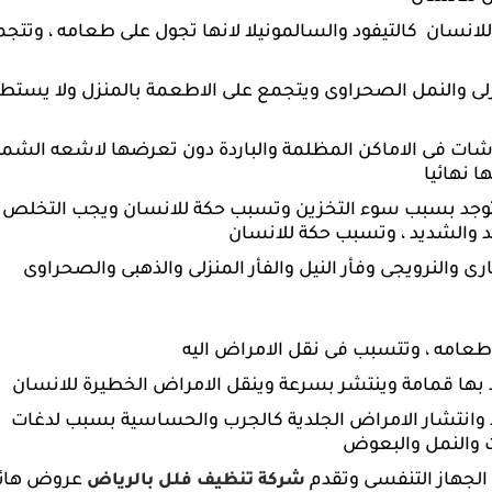
للانسان كالتيفود والسالمونيلا لانها تجول على طعامه ، وتتج
منزلى والنمل الصحراوى ويتجمع على الاطعمة بالمنزل ولا يستط
روشات فى الاماكن المظلمة والباردة دون تعرضها لاشعه الش
 نهائيا
وتوجد بسبب سوء التخزين وتسبب حكة للانسان ويجب التخلص
د والشديد ، وتسبب حكة للانسان
رى والنرويجى وفأر النيل والفأر المنزلى والذهبى والصحراوى
 طعامه ، وتتسبب فى نقل الامراض اليه
د بها قمامة وينتشر بسرعة وينقل الامراض الخطيرة للانسان
 وانتشار الامراض الجلدية كالجرب والحساسية بسبب لدغات
ث والنمل والبعوض
الجهاز التنفسى وتقدم
عروض هائل
شركة تنظيف فلل بالرياض