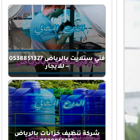
فني ستلايت بالرياض 0538851327
– للايجار
شركة تنظيف خزانات بالرياض