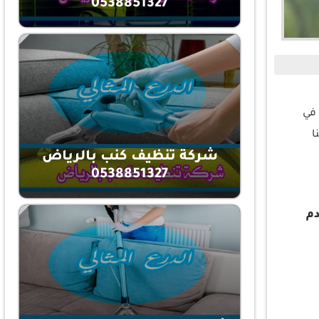
0538851327
 في
ا
شركة تنظيف كنب بالرياض
0538851327
دم