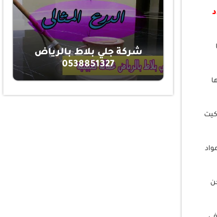
د
شركة جلي بلاط بالرياض
0538851327
ا
كيت
واد
حن