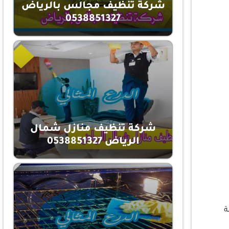
شركة تنظيف مجالس بالرياض
0538851327
شركة تنظيف منازل شمال
الرياض 0538851327
ة