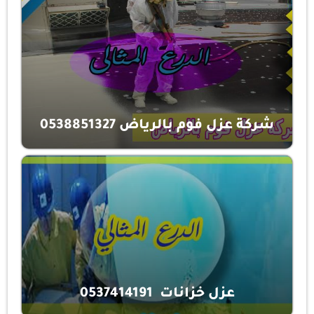
شركة عزل فوم بالرياض 0538851327
عزل خزانات 0537414191