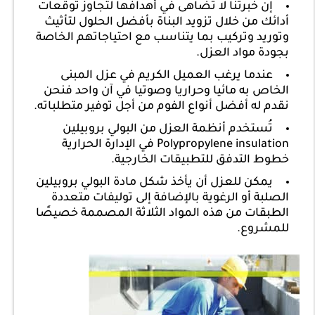
إن خبرتنا لا تضاهى في أهدافها لتجاوز توقعات
أدائك من خلال تزويد البناة بأفضل الحلول لتأثيث
وتوريد وتركيب بما يتناسب مع احتياجاتهم الخاصة
بجودة مواد العزل.
عندما يرغب العميل الكريم في عزل المبنى
الخاص به مائيا وحراريا وصوتيا في آن واحد فنحن
نقدم له أفضل أنواع الفوم من أجل توفير متطلباته.
تُستخدم أنظمة العزل من البولي بروبيلين
Polypropylene insulation في الإدارة الحرارية
خطوط التدفق للتطبيقات الخارجية.
يمكن للعزل أن يأخذ شكل مادة البولي بروبيلين
الصلبة أو الرغوية بالإضافة إلى توليفات متعددة
الطبقات من هذه المواد الثلاثة المصممة خصيصًا
للمشروع.