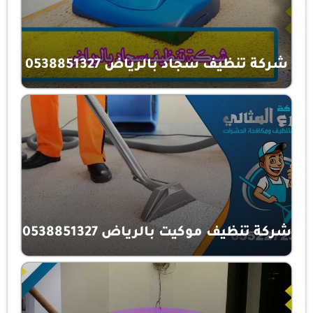
شركة تنظيف سجاد بالرياض 0538851327
شركة تنظيف موكيت بالرياض 0538851327