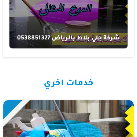
شركة جلي بلاط بالرياض 0538851327
خدمات اخري