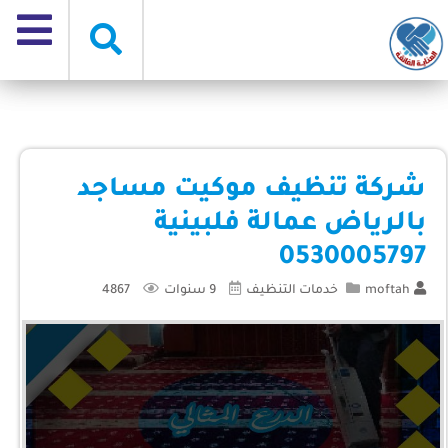
شركة تنظيف موكيت مساجد
بالرياض عمالة فلبينية
0530005797
moftah
خدمات التنظيف
9 سنوات
4867