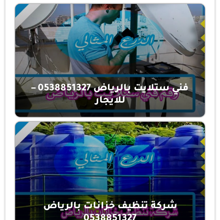
فني ستلايت بالرياض 0538851327 –
للايجار
شركة تنظيف خزانات بالرياض
0538851327