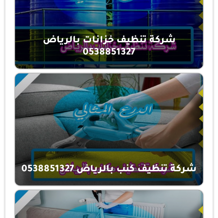
شركة تنظيف خزانات بالرياض
0538851327
شركة تنظيف كنب بالرياض 0538851327