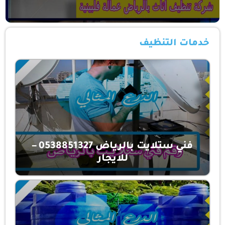
خدمات التنظيف
فني ستلايت بالرياض 0538851327 –
للايجار