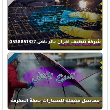
شركة تنظيف افران بالرياض 0538851327
مغاسل متنقلة للسيارات بمكة المكرمة