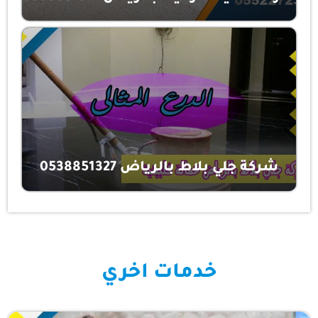
شركة جلي بلاط بالرياض 0538851327
خدمات اخري