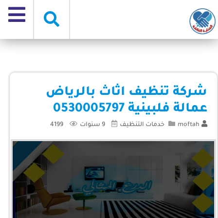
شركة تنظيف اثاث بالرياض
عمالة فلبينية 0530005797
moftah
خدمات التنظيف
9 سنوات
4199