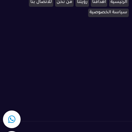
الرئيسية
اهدافنا
رؤيتنا
من نحن
للاتصال بنا
سياسة الخصوصية
cs@ishield.sa
تواصل معنا عبر البريد الالكترونى
0538851327
اتصل بنا الان
المملكة العربية السعودية - الرياض
مكان تواجدنا