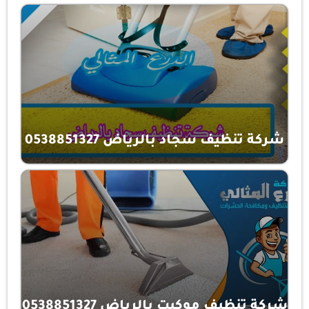
شركة تنظيف سجاد بالرياض 0538851327
شركة تنظيف موكيت بالرياض 0538851327