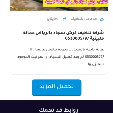
خدمات التنظيف
04
يناير
شركة تنظيف فرش سجاد بالرياض عمالة
فلبينية 0530005797
عناية خاصة بالسجاد .. وجودة تنافس عالميا ..!!
0530005797 لم يعد غسيل السجاد او الموكيت الموجود
بالمنزل و1
تحميل المزيد
روابط قد تهمك