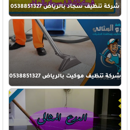
شركة تنظيف سجاد بالرياض 0538851327
شركة تنظيف موكيت بالرياض 0538851327