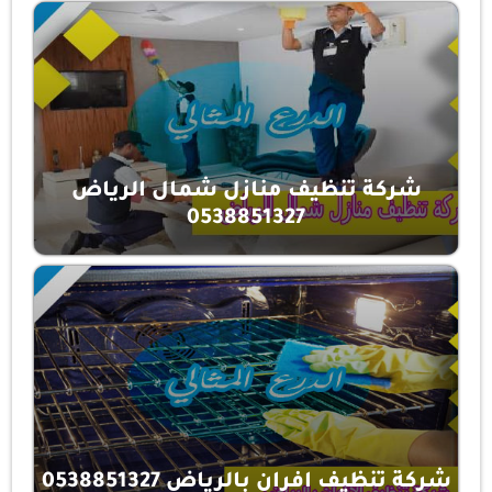
شركة تنظيف منازل شمال الرياض
0538851327
شركة تنظيف افران بالرياض 0538851327