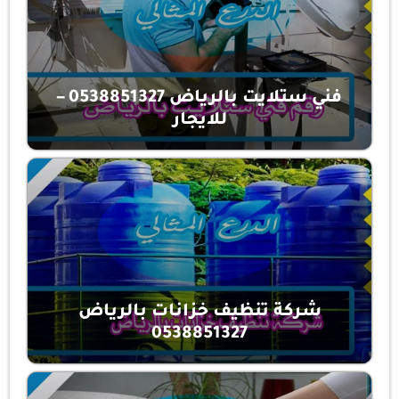
فني ستلايت بالرياض 0538851327 –
للايجار
شركة تنظيف خزانات بالرياض
0538851327