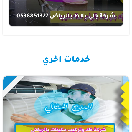
شركة جلي بلاط بالرياض 0538851327
خدمات اخري