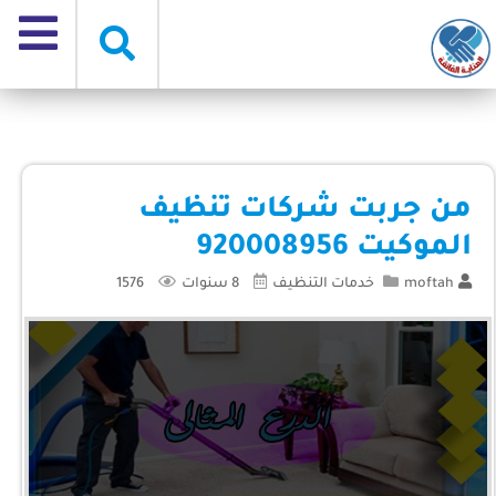
من جربت شركات تنظيف
الموكيت 920008956
moftah
خدمات التنظيف
8 سنوات
1576