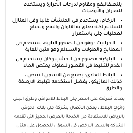
يلتصقالبقع ومقاوم لدرجات الحرارة ويستخدم
للجدران والارضيات
الرخام : يستخدم فى المنشأت غالبا وفى المنازل
للسلالم لكنه تعلق به الالوان والبقع ويحتاج
لعمليات جلى باستمرار
الجرانيت : وهو من الصخور النارية، يستخدم فى
المطابخ والطولات والسلالم وهو متين للفاية
الباركيه: مصنوع من الخشب وكان يستخدم فى
القدم للتبليط فى القصور للملوك يمتص الماء
البلاط العادى: يصنع من الاسمن الابيض ،
كذلك المازيكو ، يفضل استخدمه لتبليط الارصفة
والطرق
بعدما تعرفت على اسعر جلى البلاط للاحواش وطرق الجلى
وانواع البلاط ، يمكن الاتصال بشركة جلى بلاك الحوش
بالرياض للاستفادة من الخدمة بالعرض المميز التى تقدمه
الشركه والسعر الارخص فى السوق ، للحصول على منزل