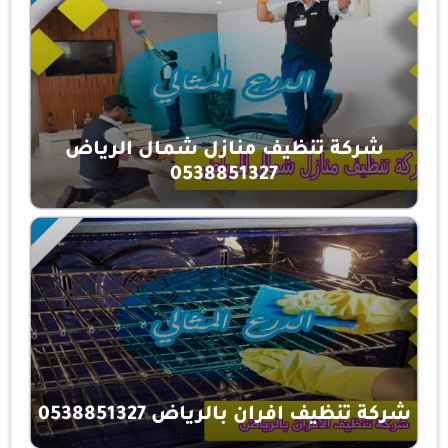
شركة تنظيف منازل شمال الرياض
0538851327
شركة تنظيف افران بالرياض 0538851327