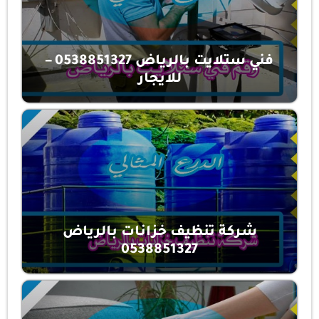
فني ستلايت بالرياض 0538851327 –
للايجار
شركة تنظيف خزانات بالرياض
0538851327