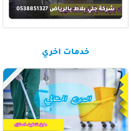
شركة جلي بلاط بالرياض 0538851327
خدمات اخري