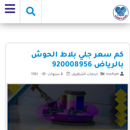
كم سعر جلي بلاط الحوش
بالرياض 920008956
moftah
خدمات التنظيف
8 سنوات
1761