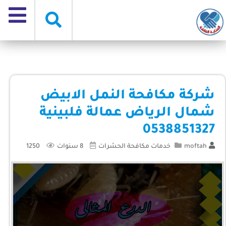
شركة مكافحة النمل الابيض
شمال الرياض عمالة فلبينية
0538851327
moftah
خدمات مكافحة الحشرات
8 سنوات
1250