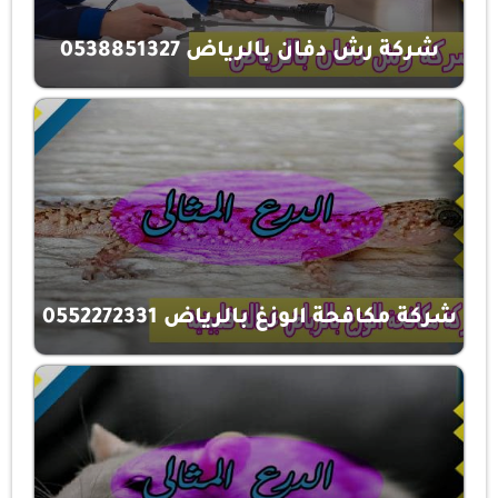
شركة رش دفان بالرياض 0538851327
شركة مكافحة الوزغ بالرياض 0552272331