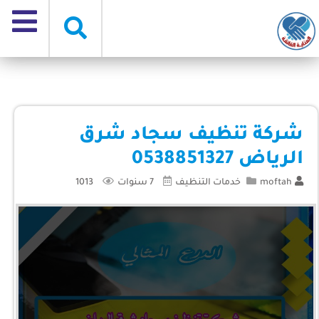
شركة تنظيف سجاد شرق
الرياض 0538851327
moftah
خدمات التنظيف
7 سنوات
1013