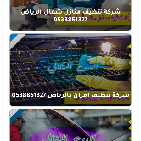
شركة تنظيف منازل شمال الرياض
0538851327
شركة تنظيف افران بالرياض 0538851327