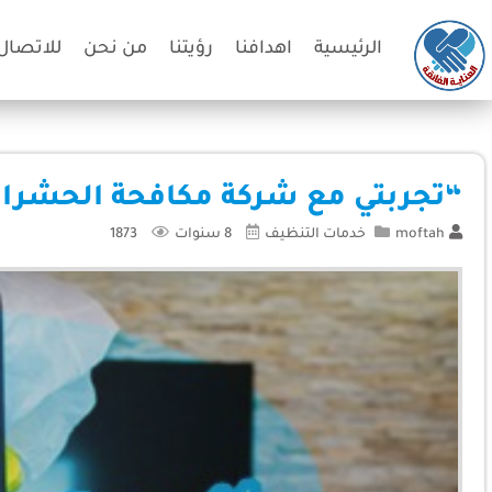
الرئيسية
اهدافنا
رؤيتنا
من نحن
للاتصال 
“تجربتي مع شركة مكافحة الحشرات ” 08956
moftah
خدمات التنظيف
8 سنوات
1873