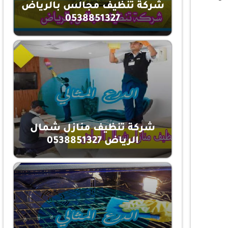
شركة تنظيف مجالس بالرياض
0538851327
شركة تنظيف منازل شمال
الرياض 0538851327