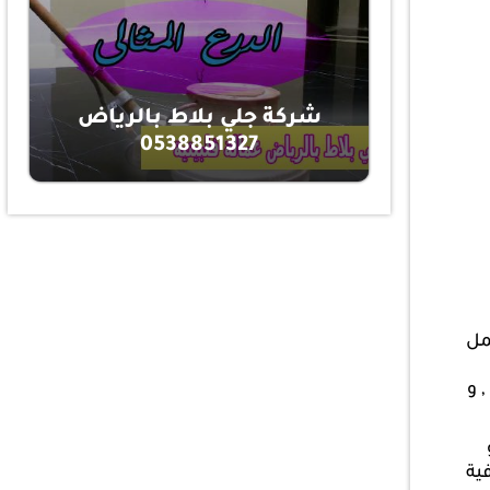
شركة جلي بلاط بالرياض
0538851327
مل
 و
فية