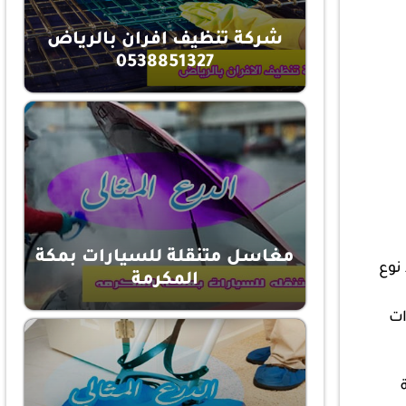
شركة تنظيف افران بالرياض
0538851327
مغاسل متنقلة للسيارات بمكة
 نوع
المكرمة
ات