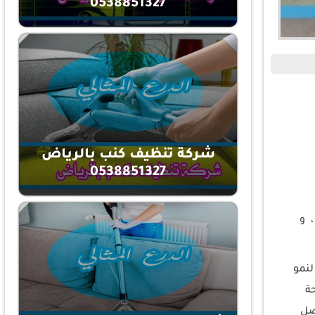
0538851327
شركة تنظيف كنب بالرياض
0538851327
، و
لنمو
ة
ضل