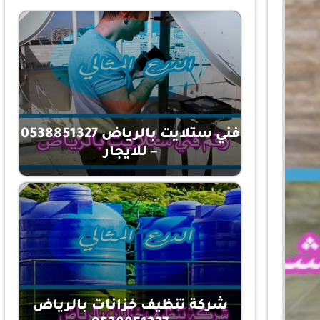
فني ستلايت بالرياض 0538851327
– للايجار
شركة تنظيف خزانات بالرياض